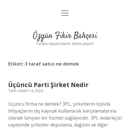
menüyü
Anasayfa
aç
Gizlilik Politikası
Özgün Fikir Bahçesi
Yasal Uyarı
Yaratıcı düşüncelerle zihnini yeşert!
Hakkımızda
Etiket:
3 taraf satıcı ne demek
Üçüncü Parti Şirket Nedir
Tarih: Kasım 14, 2024
Üçüncü firma ne demek? 3PL, şirketlerin lojistik
ihtiyaçlarını dış kaynak kullanarak karşılamalarına
olanak tanıyan bir hizmet sağlayıcıdır. 3PL tedarikçisi
sayesinde şirketler depolama, dağıtım ve diğer