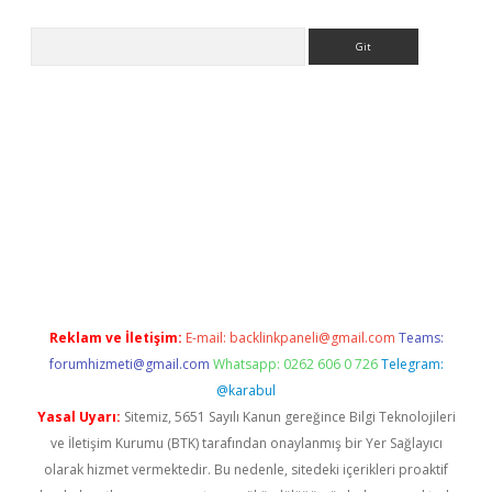
Arama
t
Reklam ve İletişim:
E-mail:
backlinkpaneli@gmail.com
Teams:
forumhizmeti@gmail.com
Whatsapp: 0262 606 0 726
Telegram:
@karabul
Yasal Uyarı:
Sitemiz, 5651 Sayılı Kanun gereğince Bilgi Teknolojileri
ve İletişim Kurumu (BTK) tarafından onaylanmış bir Yer Sağlayıcı
olarak hizmet vermektedir. Bu nedenle, sitedeki içerikleri proaktif