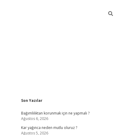
Sidebar
Son Yazılar
hiltonbe
Bağımlılıktan korunmak için ne yapmalı ?
Ağustos 6, 2026
Kar yağınca neden mutlu oluruz ?
Ağustos 5, 2026