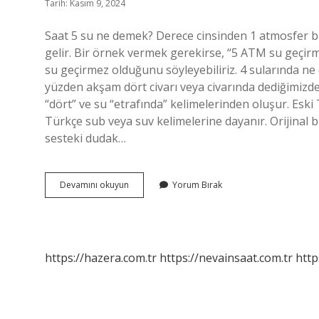
Tarih: Kasım 9, 2024
Saat 5 su ne demek? Derece cinsinden 1 atmosfer bası
gelir. Bir örnek vermek gerekirse, “5 ATM su geçirm
su geçirmez olduğunu söyleyebiliriz. 4 sularında ne
yüzden akşam dört civarı veya civarında dediğimizde 
“dört” ve su “etrafında” kelimelerinden oluşur. Es
Türkçe sub veya suv kelimelerine dayanır. Orijinal 
sesteki dudak…
Saat
Devamını okuyun
Yorum Bırak
Beş
Suları
Ne
Demek
https://hazera.com.tr
https://nevainsaat.com.tr
http