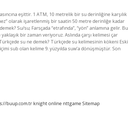
ncına eşittir. 1 ATM, 10 metrelik bir su derinliğine karşılık
ez” olarak işaretlenmiş bir saatin 50 metre derinliğe kadar
 demek? Su/su; Farsçada “etrafında”, “yön” anlamına gelir. Bu
yaklaşık bir zaman veriyoruz. Aslında çarşı kelimesi çar
ki Türkçede su ne demek? Türkçede su kelimesinin kökeni Eski
biçimi sub olan kelime 9. yüzyılda suw’a dönüşmüştür. Son
s://buup.com.tr
knight online
nttgame
Sitemap