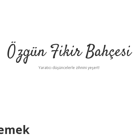
Özgün Fikir Bahçesi
Yaratıcı düşüncelerle zihnini yeşert!
Demek