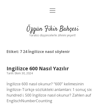
menüyü
Anasayfa
aç
Gizlilik Politikası
Özgün Fikir Bahçesi
Yasal Uyarı
Yaratıcı düşüncelerle zihnini yeşert!
Hakkımızda
Etiket:
7 24 İngilizce nasıl söylenir
Ingilizce 600 Nasıl Yazılır
Tarih: Ekim 30, 2024
İngilizce 600 nasıl okunur? “600” kelimesinin
İngilizce-Türkçe sözlükteki anlamları: 1 sonuç six
hundred i. 500 İngilizce nasıl okunur? Zahlen auf
EnglischNumberCounting