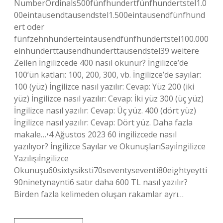
NumberOrdinals500fünfhundertfünfhundertstel1.0
00eintausendtausendstel1.500eintausendfünfhund
ert oder
fünfzehnhunderteintausendfünfhundertstel100.000
einhunderttausendhunderttausendstel39 weitere
Zeilen İngilizcede 400 nasıl okunur? İngilizce’de
100’ün katları: 100, 200, 300, vb. İngilizce’de sayılar:
100 (yüz) İngilizce nasıl yazılır: Cevap: Yüz 200 (iki
yüz) İngilizce nasıl yazılır: Cevap: İki yüz 300 (üç yüz)
İngilizce nasıl yazılır: Cevap: Üç yüz. 400 (dört yüz)
İngilizce nasıl yazılır: Cevap: Dört yüz. Daha fazla
makale…•4 Ağustos 2023 60 ingilizcede nasıl
yazılıyor? İngilizce Sayılar ve OkunuşlarıSayıİngilizce
Yazılışıİngilizce
Okunuşu60sixtysiksti70seventyseventi80eightyeytti
90ninetynaynti6 satır daha 600 TL nasıl yazılır?
Birden fazla kelimeden oluşan rakamlar ayrı…