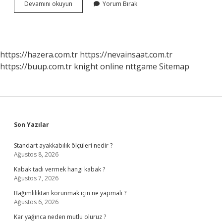
Ingilizce
Devamını okuyun
Yorum Bırak
600
Nasıl
Yazılır
https://hazera.com.tr
https://nevainsaat.com.tr
https://buup.com.tr
knight online
nttgame
Sitemap
Sidebar
Son Yazılar
Standart ayakkabılık ölçüleri nedir ?
Ağustos 8, 2026
Kabak tadı vermek hangi kabak ?
Ağustos 7, 2026
Bağımlılıktan korunmak için ne yapmalı ?
Ağustos 6, 2026
Kar yağınca neden mutlu oluruz ?