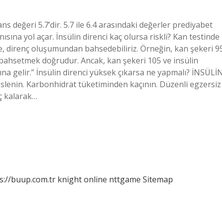
ans değeri 5.7’dir. 5.7 ile 6.4 arasındaki değerler prediyabet
ına yol açar. İnsülin direnci kaç olursa riskli? Kan testinde
se, direnç oluşumundan bahsedebiliriz. Örneğin, kan şekeri 9
n bahsetmek doğrudur. Ancak, kan şekeri 105 ve insülin
mına gelir.” İnsülin direnci yüksek çıkarsa ne yapmalı? İNSÜLİ
enin. Karbonhidrat tüketiminden kaçının. Düzenli egzersiz
ç kalarak…
s://buup.com.tr
knight online
nttgame
Sitemap