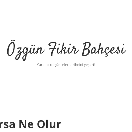
Özgün Fikir Bahçesi
Yaratıcı düşüncelerle zihnini yeşert!
ursa Ne Olur