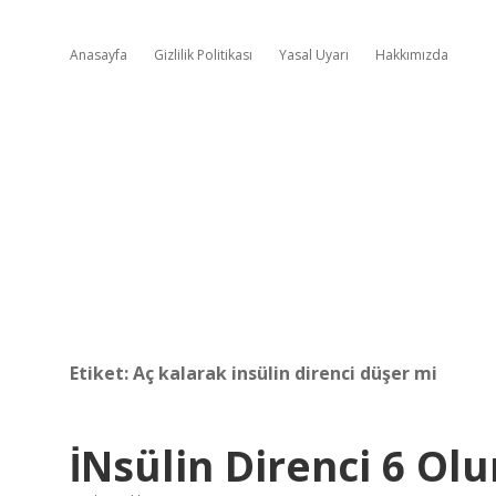
Anasayfa
Gizlilik Politikası
Yasal Uyarı
Hakkımızda
Etiket:
Aç kalarak insülin direnci düşer mi
İNsülin Direnci 6 Ol