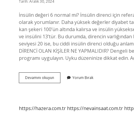
Tarih: Aralık 30, 2024
İnsülin değeri 6 normal mi? İnsülin direnci için refer
olarak yorumlanır. Daha yüksek değerler diyabet tanıs
kan şekeri 100’ün altında kalırsa ve insülin yüksek
ve insülini 13’tür. Bu durumda, direncin varlığında
seviyesi 20 ise, bu ciddi insülin direnci olduğu anla
DİRENCİ OLAN KİŞİLER NE YAPMALIDIR? Dengeli besl
programı uygulayın. Uyku düzeninize dikkat edin. A
İNsülin
Devamını okuyun
Yorum Bırak
Direnci
6
Olursa
Ne
Olur
https://hazera.com.tr
https://nevainsaat.com.tr
http