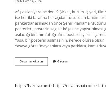
Tarih: Ekim 14, 2024
Afiş asılan yere ne denir? Şirket, kurum, iş yeri, film
ise her iki tarafına her açıdan tutturulan tanıtım ür
pankartlar asılmadan önce Şehir Planlama Müdürlü
posterleri, posterin sağ alt köşesine yapıştırılması 
asılacağı binanın fotoğrafına posterin yerini işaretl
Yasa, bir posterin asılmasının, nerede olursa olsun b
Yasaya göre, “meydanlara veya parklara, kamu duvar
Afişlerin
Devamını okuyun
6 Yorum
Asıldığı
Yere
Ne
Denir
https://hazera.com.tr
https://nevainsaat.com.tr
http