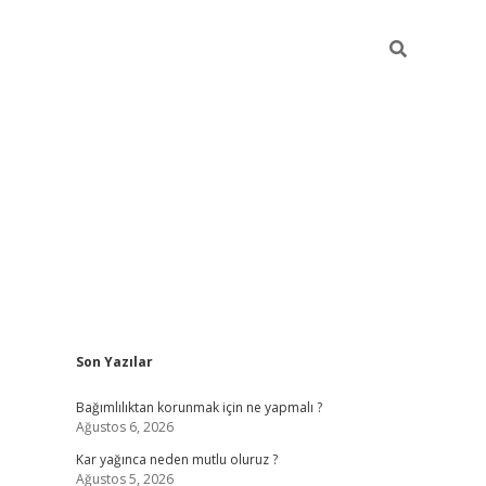
Sidebar
Son Yazılar
hiltonbe
Bağımlılıktan korunmak için ne yapmalı ?
Ağustos 6, 2026
Kar yağınca neden mutlu oluruz ?
Ağustos 5, 2026