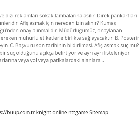
 ve dizi reklamları sokak lambalarına asılır. Direk pankartları
ünleridir. Afiş asmak için nereden izin alınır? Kumaş
ğü’nden onay alınmalıdır. Müdürlüğümüz, onaylanan
gereken mühürlü etiketlerle birlikte sağlayacaktır. B. Posteri
eyin. C. Başvuru son tarihinin bildirilmesi. Afiş asmak suç mu?
ir suç olduğunu açıkça belirtiyor ve ayrı ayrı listeleniyor.
larına veya yol veya patikalardaki alanlara…
s://buup.com.tr
knight online
nttgame
Sitemap