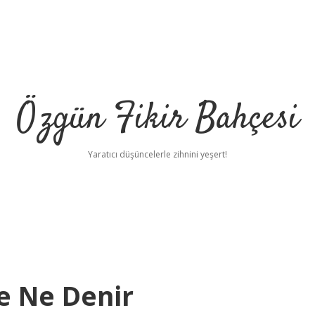
Özgün Fikir Bahçesi
Yaratıcı düşüncelerle zihnini yeşert!
re Ne Denir