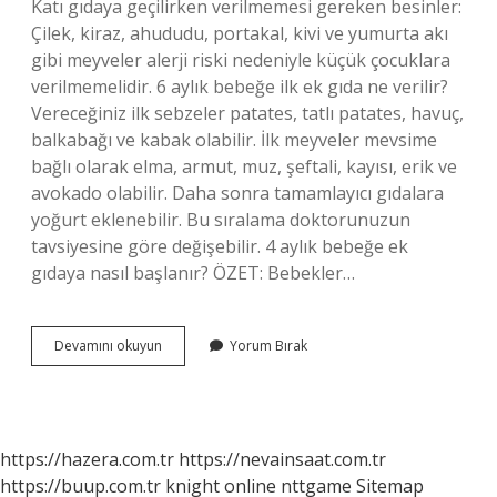
Katı gıdaya geçilirken verilmemesi gereken besinler:
Çilek, kiraz, ahududu, portakal, kivi ve yumurta akı
gibi meyveler alerji riski nedeniyle küçük çocuklara
verilmemelidir. 6 aylık bebeğe ilk ek gıda ne verilir?
Vereceğiniz ilk sebzeler patates, tatlı patates, havuç,
balkabağı ve kabak olabilir. İlk meyveler mevsime
bağlı olarak elma, armut, muz, şeftali, kayısı, erik ve
avokado olabilir. Daha sonra tamamlayıcı gıdalara
yoğurt eklenebilir. Bu sıralama doktorunuzun
tavsiyesine göre değişebilir. 4 aylık bebeğe ek
gıdaya nasıl başlanır? ÖZET: Bebekler…
Ahududu
Devamını okuyun
Yorum Bırak
Kaç
Aylık
Bebeğe
Verilir
https://hazera.com.tr
https://nevainsaat.com.tr
https://buup.com.tr
knight online
nttgame
Sitemap