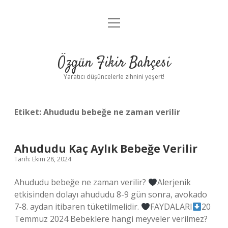
menüyü
Anasayfa
aç
Gizlilik Politikası
Özgün Fikir Bahçesi
Yasal Uyarı
Yaratıcı düşüncelerle zihnini yeşert!
Hakkımızda
Etiket:
Ahududu bebeğe ne zaman verilir
Ahududu Kaç Aylık Bebeğe Verilir
Tarih: Ekim 28, 2024
Ahududu bebeğe ne zaman verilir?
Alerjenik
etkisinden dolayı ahududu 8-9 gün sonra, avokado
7-8. aydan itibaren tüketilmelidir.
FAYDALARI
20
Temmuz 2024 Bebeklere hangi meyveler verilmez?