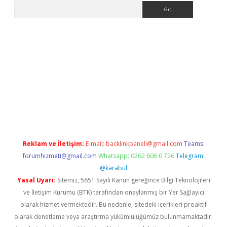
Arama
t
Reklam ve İletişim:
E-mail:
backlinkpaneli@gmail.com
Teams:
forumhizmeti@gmail.com
Whatsapp: 0262 606 0 726
Telegram:
@karabul
Yasal Uyarı:
Sitemiz, 5651 Sayılı Kanun gereğince Bilgi Teknolojileri
ve İletişim Kurumu (BTK) tarafından onaylanmış bir Yer Sağlayıcı
olarak hizmet vermektedir. Bu nedenle, sitedeki içerikleri proaktif
olarak denetleme veya araştırma yükümlülüğümüz bulunmamaktadır.