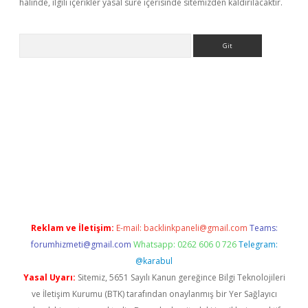
halinde, ilgili içerikler yasal süre içerisinde sitemizden kaldırılacaktır.
Arama
hiltonbet
Reklam ve İletişim:
E-mail:
backlinkpaneli@gmail.com
Teams:
forumhizmeti@gmail.com
Whatsapp: 0262 606 0 726
Telegram:
@karabul
Yasal Uyarı:
Sitemiz, 5651 Sayılı Kanun gereğince Bilgi Teknolojileri
ve İletişim Kurumu (BTK) tarafından onaylanmış bir Yer Sağlayıcı