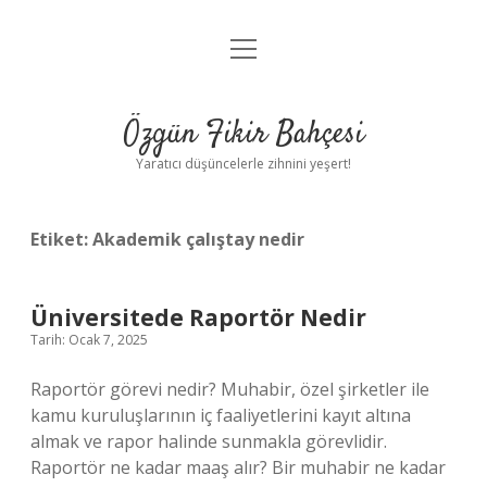
menüyü
Anasayfa
aç
Gizlilik Politikası
Özgün Fikir Bahçesi
Yasal Uyarı
Yaratıcı düşüncelerle zihnini yeşert!
Hakkımızda
Etiket:
Akademik çalıştay nedir
Üniversitede Raportör Nedir
Tarih: Ocak 7, 2025
Raportör görevi nedir? Muhabir, özel şirketler ile
kamu kuruluşlarının iç faaliyetlerini kayıt altına
almak ve rapor halinde sunmakla görevlidir.
Raportör ne kadar maaş alır? Bir muhabir ne kadar