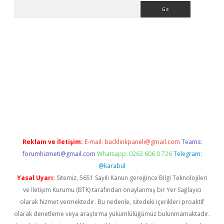
Arama
t
Reklam ve İletişim:
E-mail:
backlinkpaneli@gmail.com
Teams:
forumhizmeti@gmail.com
Whatsapp: 0262 606 0 726
Telegram:
@karabul
Yasal Uyarı:
Sitemiz, 5651 Sayılı Kanun gereğince Bilgi Teknolojileri
ve İletişim Kurumu (BTK) tarafından onaylanmış bir Yer Sağlayıcı
olarak hizmet vermektedir. Bu nedenle, sitedeki içerikleri proaktif
olarak denetleme veya araştırma yükümlülüğümüz bulunmamaktadır.