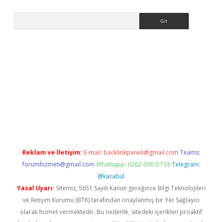
Arama
et
Reklam ve İletişim:
E-mail:
backlinkpaneli@gmail.com
Teams:
forumhizmeti@gmail.com
Whatsapp: 0262 606 0 726
Telegram:
@karabul
Yasal Uyarı:
Sitemiz, 5651 Sayılı Kanun gereğince Bilgi Teknolojileri
ve İletişim Kurumu (BTK) tarafından onaylanmış bir Yer Sağlayıcı
olarak hizmet vermektedir. Bu nedenle, sitedeki içerikleri proaktif