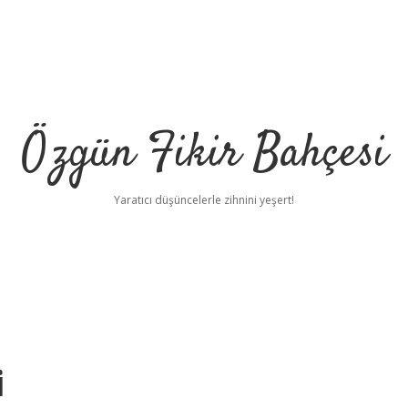
Özgün Fikir Bahçesi
Yaratıcı düşüncelerle zihnini yeşert!
i