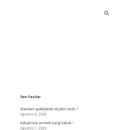
Sidebar
Son Yazılar
hiltonbe
Standart ayakkabılık ölçüleri nedir ?
Ağustos 8, 2026
Kabak tadı vermek hangi kabak ?
Ağustos 7, 2026