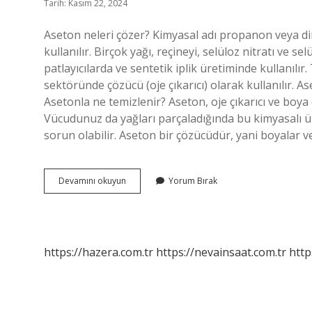
Tarih: Kasım 22, 2024
Aseton neleri çözer? Kimyasal adı propanon veya dim
kullanılır. Birçok yağı, reçineyi, selüloz nitratı ve s
patlayıcılarda ve sentetik iplik üretiminde kullanılı
sektöründe çözücü (oje çıkarıcı) olarak kullanılır. A
Asetonla ne temizlenir? Aseton, oje çıkarıcı ve boya 
Vücudunuz da yağları parçaladığında bu kimyasalı ür
sorun olabilir. Aseton bir çözücüdür, yani boyalar ve
Aseton
Devamını okuyun
Yorum Bırak
Yağı
Çözer
Mi
https://hazera.com.tr
https://nevainsaat.com.tr
http