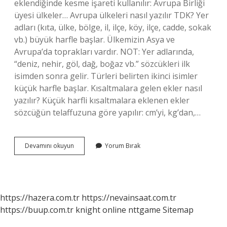
eklendiğinde kesme işareti kullanılır: Avrupa Birliği
üyesi ülkeler… Avrupa ülkeleri nasıl yazılır TDK? Yer
adları (kıta, ülke, bölge, il, ilçe, köy, ilçe, cadde, sokak
vb.) büyük harfle başlar. Ülkemizin Asya ve
Avrupa’da toprakları vardır. NOT: Yer adlarında,
“deniz, nehir, göl, dağ, boğaz vb.” sözcükleri ilk
isimden sonra gelir. Türleri belirten ikinci isimler
küçük harfle başlar. Kısaltmalara gelen ekler nasıl
yazılır? Küçük harfli kısaltmalara eklenen ekler
sözcüğün telaffuzuna göre yapılır: cm’yi, kg’dan,…
Avrupa
Devamını okuyun
Yorum Bırak
Birliğine
Nasıl
Yazılır
Tdk
https://hazera.com.tr
https://nevainsaat.com.tr
https://buup.com.tr
knight online
nttgame
Sitemap