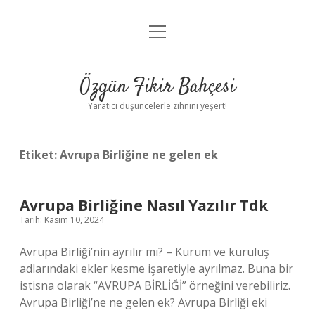
menüyü
Anasayfa
aç
Gizlilik Politikası
Özgün Fikir Bahçesi
Yasal Uyarı
Yaratıcı düşüncelerle zihnini yeşert!
Hakkımızda
Etiket:
Avrupa Birliğine ne gelen ek
Avrupa Birliğine Nasıl Yazılır Tdk
Tarih: Kasım 10, 2024
Avrupa Birliği’nin ayrılır mı? – Kurum ve kuruluş
adlarındaki ekler kesme işaretiyle ayrılmaz. Buna bir
istisna olarak “AVRUPA BİRLİĞİ” örneğini verebiliriz.
Avrupa Birliği’ne ne gelen ek? Avrupa Birliği eki