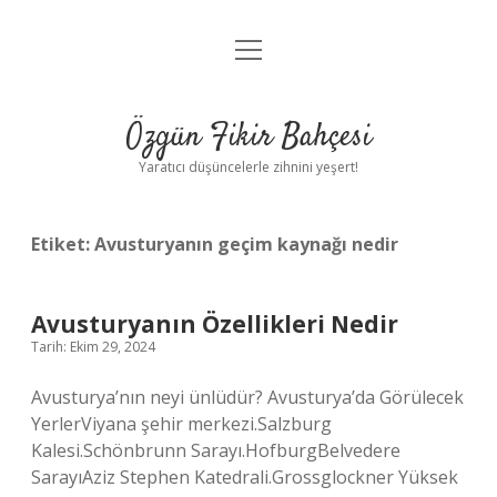
menüyü
Anasayfa
aç
Gizlilik Politikası
Özgün Fikir Bahçesi
Yasal Uyarı
Yaratıcı düşüncelerle zihnini yeşert!
Hakkımızda
Etiket:
Avusturyanın geçim kaynağı nedir
Avusturyanın Özellikleri Nedir
Tarih: Ekim 29, 2024
Avusturya’nın neyi ünlüdür? Avusturya’da Görülecek
YerlerViyana şehir merkezi.Salzburg
Kalesi.Schönbrunn Sarayı.HofburgBelvedere
SarayıAziz Stephen Katedrali.Grossglockner Yüksek