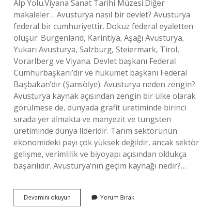
Alp Yolu.Viyana Sanat Tarihi Müzesi.Diğer
makaleler… Avusturya nasıl bir devlet? Avusturya
federal bir cumhuriyettir. Dokuz federal eyaletten
oluşur: Burgenland, Karintiya, Aşağı Avusturya,
Yukarı Avusturya, Salzburg, Steiermark, Tirol,
Vorarlberg ve Viyana. Devlet başkanı Federal
Cumhurbaşkanı’dır ve hükümet başkanı Federal
Başbakan’dır (Şansölye). Avusturya neden zengin?
Avusturya kaynak açısından zengin bir ülke olarak
görülmese de, dünyada grafit üretiminde birinci
sırada yer almakta ve manyezit ve tungsten
üretiminde dünya lideridir. Tarım sektörünün
ekonomideki payı çok yüksek değildir, ancak sektör
gelişme, verimlilik ve biyoyapı açısından oldukça
başarılıdır. Avusturya’nın geçim kaynağı nedir?…
Avusturyanın
Devamını okuyun
Yorum Bırak
Özellikleri
Nedir