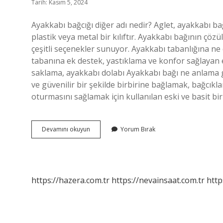
Tarih: Kasım 5, 2024
Ayakkabı bağcığı diğer adı nedir? Aglet, ayakkabı b
plastik veya metal bir kılıftır. Ayakkabı bağının çö
çeşitli seçenekler sunuyor. Ayakkabı tabanlığına ne 
tabanına ek destek, yastıklama ve konfor sağlayan 
saklama, ayakkabı dolabı Ayakkabı bağı ne anlama ge
ve güvenilir bir şekilde birbirine bağlamak, bağcı
oturmasını sağlamak için kullanılan eski ve basit b
Ayakkabı
Devamını okuyun
Yorum Bırak
Bağına
Ne
Denir
https://hazera.com.tr
https://nevainsaat.com.tr
http