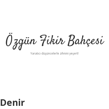
Özgün Fikir Bahçesi
Yaratıcı düşüncelerle zihnini yeşert!
 Denir