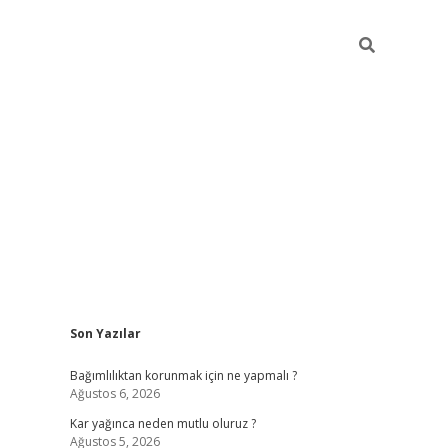
Sidebar
Son Yazılar
hiltonbe
Bağımlılıktan korunmak için ne yapmalı ?
Ağustos 6, 2026
Kar yağınca neden mutlu oluruz ?
Ağustos 5, 2026