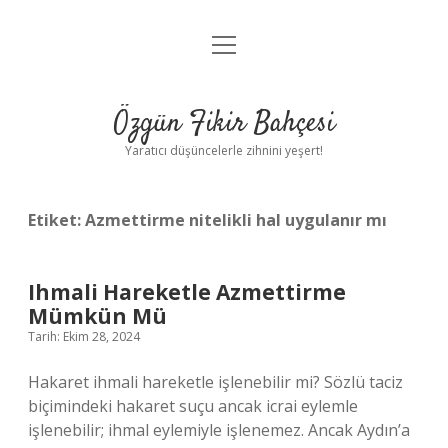
menüyü
Anasayfa
aç
Gizlilik Politikası
Özgün Fikir Bahçesi
Yasal Uyarı
Yaratıcı düşüncelerle zihnini yeşert!
Hakkımızda
Etiket:
Azmettirme nitelikli hal uygulanır mı
Ihmali Hareketle Azmettirme
Mümkün Mü
Tarih: Ekim 28, 2024
Hakaret ihmali hareketle işlenebilir mi? Sözlü taciz
biçimindeki hakaret suçu ancak icrai eylemle
işlenebilir; ihmal eylemiyle işlenemez. Ancak Aydın’a