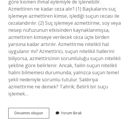
göre kısmen ihmal eylemiyle de işlenebilir.
Azmettiren ne kadar ceza alır? (1) Başkalarını suç
işlemeye azmettiren kimse, işlediği suçun cezası ile
cezalandırılır. (2) Suç işlemeye azmettirme, soy veya
nesep nüfuzunun etkisinden kaynaklanmışsa,
azmettiren kimseye verilecek ceza üçte birden
yarısına kadar artırılır. Azmettirme nitelikli hal
uygulanır mı? Azmettirici, suçun nitelikli hallerini
biliyorsa, azmettiricinin sorumluluğu suçun nitelikli
şekline göre belirlenir. Ancak, failin suçun nitelikli
halini bilmemesi durumunda, yalnızca suçun temel
şekli nedeniyle sorumlu tutulur. Saldırıya
azmettirme ne demek? Tahrik; Belirli bir suçu
işlemek…
Ihmali
Devamını okuyun
Yorum Bırak
Hareketle
Azmettirme
Mümkün