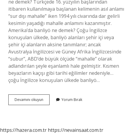
ne demek? Türkçede 16. yüzyılın başlarından
itibaren kullanılmaya başlanan kelimenin asıl anlamı
“sur dışı mahalle” iken 1994 yılı civarında dar gelirli
kesimin yaşadığı mahalle anlamını kazanmıştır.
Amerika’da banliyö ne demek? Çoğu İngilizce
konuşulan ülkede, banliyö alanları şehir içi veya
şehir içi alanların aksine tanımlanır; ancak
Avustralya İngilizcesi ve Güney Afrika İngilizcesinde
“subur”, ABD’de büyük ölçüde “mahalle” olarak
adlandırılan şeyle eşanlamlı hale gelmiştir. Kısmen
beyazların kaçışı gibi tarihi eğilimler nedeniyle…
çoğu İngilizce konuşulan ülkede banliyö…
Banliyö
Devamını okuyun
Yorum Bırak
Anlamı
Nedir
https://hazera.com.tr
https://nevainsaat.com.tr