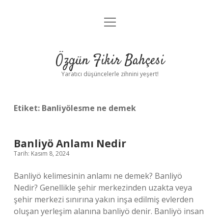
menüyü
Anasayfa
aç
Gizlilik Politikası
Özgün Fikir Bahçesi
Yasal Uyarı
Yaratıcı düşüncelerle zihnini yeşert!
Hakkımızda
Etiket:
Banliyölesme ne demek
Banliyö Anlamı Nedir
Tarih: Kasım 8, 2024
Banliyö kelimesinin anlamı ne demek? Banliyö
Nedir? Genellikle şehir merkezinden uzakta veya
şehir merkezi sınırına yakın inşa edilmiş evlerden
oluşan yerleşim alanına banliyö denir. Banliyö insan