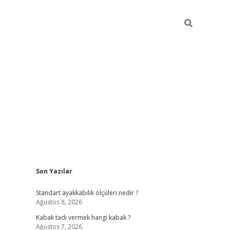
Sidebar
Son Yazılar
hiltonbet
Standart ayakkabılık ölçüleri nedir ?
Ağustos 8, 2026
Kabak tadı vermek hangi kabak ?
Ağustos 7, 2026