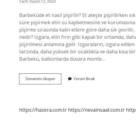
Tarih: Kasım 12, 2024
Barbeküde et nasıl pişirilir? Et ateşte pişirilirken sı
süre pişirmek etin su kaybetmesine ve kurumasına n
pişirme sırasında kalın etlere göre daha sık çevrili
nedir? Izgara, etin fırın gibi kapalı bir ortamda, d
pişirilmesi anlamına gelir. Izgaraların, ızgara edile
tarzında, daha yüksek bir sıcaklıkta ve daha kısa bir
Barbekü, balkonlarda duvara monte…
Barbekü
Devamını okuyun
Yorum Bırak
Et
Nasıl
Pişirilir
https://hazera.com.tr
https://nevainsaat.com.tr
http