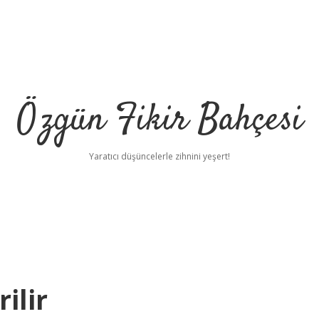
Özgün Fikir Bahçesi
Yaratıcı düşüncelerle zihnini yeşert!
ilir