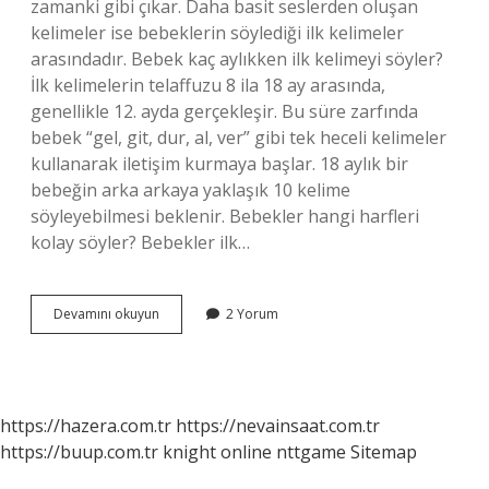
zamanki gibi çıkar. Daha basit seslerden oluşan
kelimeler ise bebeklerin söylediği ilk kelimeler
arasındadır. Bebek kaç aylıkken ilk kelimeyi söyler?
İlk kelimelerin telaffuzu 8 ila 18 ay arasında,
genellikle 12. ayda gerçekleşir. Bu süre zarfında
bebek “gel, git, dur, al, ver” gibi tek heceli kelimeler
kullanarak iletişim kurmaya başlar. 18 aylık bir
bebeğin arka arkaya yaklaşık 10 kelime
söyleyebilmesi beklenir. Bebekler hangi harfleri
kolay söyler? Bebekler ilk…
Bebekler
Devamını okuyun
2 Yorum
Ilk
Hangi
Kelimeyi
Söyler
https://hazera.com.tr
https://nevainsaat.com.tr
https://buup.com.tr
knight online
nttgame
Sitemap