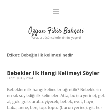
menüyü
Anasayfa
aç
Gizlilik Politikası
Özgün Fikir Bahçesi
Yasal Uyarı
Yaratıcı düşüncelerle zihnini yeşert!
Hakkımızda
Etiket:
Bebeğin ilk kelimesi nedir
Bebekler Ilk Hangi Kelimeyi Söyler
Tarih: Eylül 8, 2024
Bebeklere ilk hangi kelimeler öğretilir? Bebeklerin
en sık söylediği ilk kelimeler: Atta, bu (su yerine), gel,
al, güle güle, araba, yiyecek, bebek, evet, hayır,
baba, anne, ben, top, topuz (burun yerine), git, her