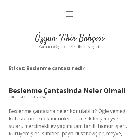
menüyü
Anasayfa
aç
Gizlilik Politikası
Özgün Fikir Bahçesi
Yasal Uyarı
Yaratıcı düşüncelerle zihnini yeşert!
Hakkımızda
Etiket:
Beslenme çantası nedir
Beslenme Çantasinda Neler Olmali
Tarih: Aralık 30, 2024
Beslenme çantasına neler konulabilir? Öğle yemeği
kutusu için örnek menüler: Taze sıkılmış meyve
suları, mercimekli ev yapımı tam tahıllı hamur işleri,
kuruyemişler, simitler, peynirli sandviçler, meyve,