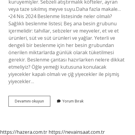
kuruyemişler. Sebzeli atıştırmalık köfteler, ayran
veya taze sıkılmış meyve suyu.Daha fazla makale…
•24 Nis 2024 Beslenme listesinde neler olmalı?
Sağlıklı beslenme listesi; Beş ana besin grubunu
içermelidir: tahıllar, sebzeler ve meyveler, et ve et
ürünleri, süt ve süt ürünleri ve yağlar. Yeterli ve
dengeli bir beslenme için her besin grubundan
önerilen miktarlarda günlük olarak tüketilmesi
gerekir. Beslenme çantası hazırlarken nelere dikkat
etmeliyiz? Öğle yemeği kutusuna konulacak
yiyecekler kapalı olmalı ve çiğ yiyecekler ile pişmiş
yiyecekler…
Beslenme
Devamını okuyun
Yorum Bırak
Çantasinda
Neler
Olmali
https://hazera.com.tr
https://nevainsaat.com.tr