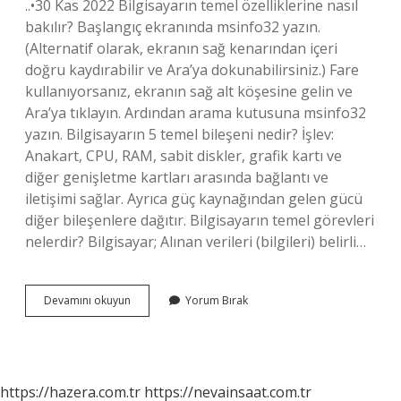
..•30 Kas 2022 Bilgisayarın temel özelliklerine nasıl
bakılır? Başlangıç ​​ekranında msinfo32 yazın.
(Alternatif olarak, ekranın sağ kenarından içeri
doğru kaydırabilir ve Ara’ya dokunabilirsiniz.) Fare
kullanıyorsanız, ekranın sağ alt köşesine gelin ve
Ara’ya tıklayın. Ardından arama kutusuna msinfo32
yazın. Bilgisayarın 5 temel bileşeni nedir? İşlev:
Anakart, CPU, RAM, sabit diskler, grafik kartı ve
diğer genişletme kartları arasında bağlantı ve
iletişimi sağlar. Ayrıca güç kaynağından gelen gücü
diğer bileşenlere dağıtır. Bilgisayarın temel görevleri
nelerdir? Bilgisayar; Alınan verileri (bilgileri) belirli…
Bilgisayarın
Devamını okuyun
Yorum Bırak
Temel
Özellikleri
Nedir
https://hazera.com.tr
https://nevainsaat.com.tr