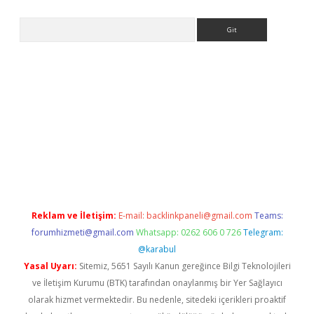
Arama
t
Reklam ve İletişim:
E-mail:
backlinkpaneli@gmail.com
Teams:
forumhizmeti@gmail.com
Whatsapp: 0262 606 0 726
Telegram:
@karabul
Yasal Uyarı:
Sitemiz, 5651 Sayılı Kanun gereğince Bilgi Teknolojileri
ve İletişim Kurumu (BTK) tarafından onaylanmış bir Yer Sağlayıcı
olarak hizmet vermektedir. Bu nedenle, sitedeki içerikleri proaktif