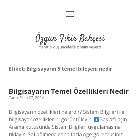
menüyü
Anasayfa
aç
Gizlilik Politikası
Özgün Fikir Bahçesi
Yasal Uyarı
Yaratıcı düşüncelerle zihnini yeşert!
Hakkımızda
Etiket:
Bilgisayarın 5 temel bileşeni nedir
Bilgisayarın Temel Özellikleri Nedir
Tarih: Ekim 27, 2024
Bilgisayarın özellikleri nelerdir? Sistem Bilgileri ile
bilgisayar özelliklerini görüntüleyin.
Başlat’ı açın.
Arama kutusunda Sistem Bilgileri uygulamasına
tıklayın. Sol bölmede daha fazla öğe göreceksiniz.