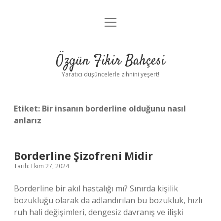
menüyü
Anasayfa
aç
Gizlilik Politikası
Özgün Fikir Bahçesi
Yasal Uyarı
Yaratıcı düşüncelerle zihnini yeşert!
Hakkımızda
Etiket:
Bir insanın borderline olduğunu nasıl
anlarız
Borderline Şizofreni Midir
Tarih: Ekim 27, 2024
Borderline bir akıl hastalığı mı? Sınırda kişilik
bozukluğu olarak da adlandırılan bu bozukluk, hızlı
ruh hali değişimleri, dengesiz davranış ve ilişki