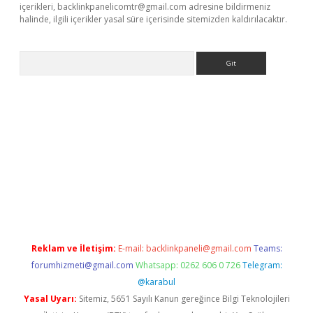
içerikleri,
backlinkpanelicomtr@gmail.com
adresine bildirmeniz
halinde, ilgili içerikler yasal süre içerisinde sitemizden kaldırılacaktır.
Arama
onbet
Reklam ve İletişim:
E-mail:
backlinkpaneli@gmail.com
Teams:
forumhizmeti@gmail.com
Whatsapp: 0262 606 0 726
Telegram:
@karabul
Yasal Uyarı:
Sitemiz, 5651 Sayılı Kanun gereğince Bilgi Teknolojileri