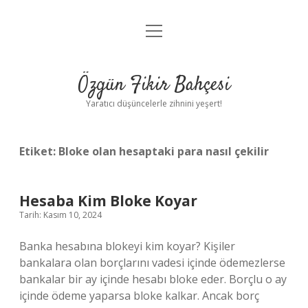
menüyü
Anasayfa
aç
Gizlilik Politikası
Özgün Fikir Bahçesi
Yasal Uyarı
Yaratıcı düşüncelerle zihnini yeşert!
Hakkımızda
Etiket:
Bloke olan hesaptaki para nasıl çekilir
Hesaba Kim Bloke Koyar
Tarih: Kasım 10, 2024
Banka hesabına blokeyi kim koyar? Kişiler
bankalara olan borçlarını vadesi içinde ödemezlerse
bankalar bir ay içinde hesabı bloke eder. Borçlu o ay
içinde ödeme yaparsa bloke kalkar. Ancak borç