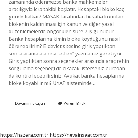
zamanında ödenmezse banka mahkemeler
aracılığıyla icra takibi başlatır. Hesaptaki bloke kaç
günde kalkar? MASAK tarafından hesaba konulan
blokenin kaldırılması için kanun ve diğer yasal
düzenlemelerde öngörülen süre 7 iş günüdür.
Banka hesaplarına kimin bloke koyduğunu nasıl
öğrenebilirim? E-devlet sitesine giriş yaptıktan
sonra arama alanına “e-lien” yazmamız gerekiyor.
Giriş yaptıktan sonra seçenekler arasında araç rehin
sorgulama seçeneği de çıkacak. İsterseniz buradan
da kontrol edebilirsiniz. Avukat banka hesaplarına
bloke koyabilir mi? UYAP sisteminde…
Hesaba
Devamını okuyun
Yorum Bırak
Kim
Bloke
Koyar
https://hazera.com.tr
https://nevainsaat.com.tr