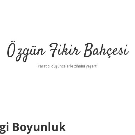
Özgün Fikir Bahçesi
Yaratıcı düşüncelerle zihnini yeşert!
ngi Boyunluk