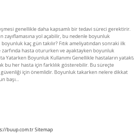
leşmesi genellikle daha kapsamlı bir tedavi süreci gerektirir.
n zayıflamasına yol açabilir, bu nedenle boyunluk
oyunluk kaç gün takılır? Fıtık ameliyatından sonraki ilk
üre zarfında hasta otururken ve ayaktayken boyunluk
kta Yatarken Boyunluk Kullanımı Genellikle hastaların yatakt
bu her hasta için farklılık gösterebilir. Bu süreçte
üvenliği için önemlidir. Boyunluk takarken nelere dikkat
run başı…
s://buup.com.tr
Sitemap