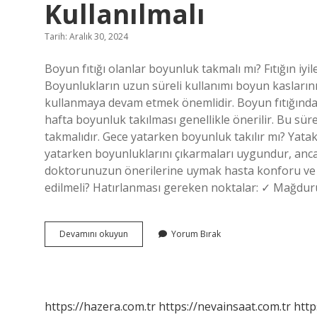
Kullanılmalı
Tarih: Aralık 30, 2024
Boyun fıtığı olanlar boyunluk takmalı mı? Fıtığın iyi
Boyunlukların uzun süreli kullanımı boyun kaslarını
kullanmaya devam etmek önemlidir. Boyun fıtığında b
hafta boyunluk takılması genellikle önerilir. Bu s
takmalıdır. Gece yatarken boyunluk takılır mı? Yata
yatarken boyunluklarını çıkarmaları uygundur, ancak 
doktorunuzun önerilerine uymak hasta konforu ve g
edilmeli? Hatırlanması gereken noktalar: ✓ Mağdu
Boyun
Devamını okuyun
Yorum Bırak
Fıtığı
Için
Hangi
Boyunluk
Kullanılmalı
https://hazera.com.tr
https://nevainsaat.com.tr
http