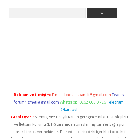
Arama
t
Reklam ve İletişim:
E-mail:
backlinkpaneli@gmail.com
Teams:
forumhizmeti@gmail.com
Whatsapp: 0262 606 0 726
Telegram:
@karabul
Yasal Uyarı:
Sitemiz, 5651 Sayılı Kanun gereğince Bilgi Teknolojileri
ve İletişim Kurumu (BTK) tarafından onaylanmış bir Yer Sağlayıcı
olarak hizmet vermektedir. Bu nedenle, sitedeki içerikleri proaktif