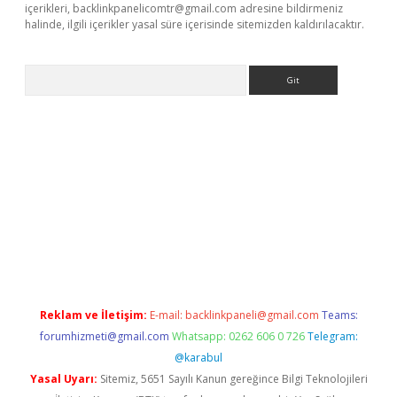
içerikleri,
backlinkpanelicomtr@gmail.com
adresine bildirmeniz
halinde, ilgili içerikler yasal süre içerisinde sitemizden kaldırılacaktır.
Arama
tonbet
Reklam ve İletişim:
E-mail:
backlinkpaneli@gmail.com
Teams:
forumhizmeti@gmail.com
Whatsapp: 0262 606 0 726
Telegram:
@karabul
Yasal Uyarı:
Sitemiz, 5651 Sayılı Kanun gereğince Bilgi Teknolojileri