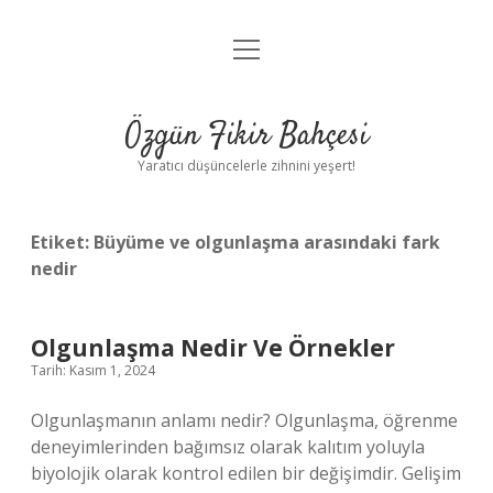
menüyü
Anasayfa
aç
Gizlilik Politikası
Özgün Fikir Bahçesi
Yasal Uyarı
Yaratıcı düşüncelerle zihnini yeşert!
Hakkımızda
Etiket:
Büyüme ve olgunlaşma arasındaki fark
nedir
Olgunlaşma Nedir Ve Örnekler
Tarih: Kasım 1, 2024
Olgunlaşmanın anlamı nedir? Olgunlaşma, öğrenme
deneyimlerinden bağımsız olarak kalıtım yoluyla
biyolojik olarak kontrol edilen bir değişimdir. Gelişim