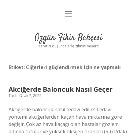
menüyü
Anasayfa
aç
Gizlilik Politikası
Özgün Fikir Bahçesi
Yasal Uyarı
Yaratıcı düşüncelerle zihnini yeşert!
Hakkımızda
Etiket:
Ciğerleri güçlendirmek için ne yapmalı
Akciğerde Baloncuk Nasıl Geçer
Tarih: Ocak 7, 2025
Akciğerde baloncuk nasıl tedavi edilir? Tedavi
yöntemi akciğerlerden kaçan hava miktarına göre
değişir. Çok az hava kaçağı olan hastalar gözlem
altında tutulur ve yüksek oksijen oranları (5-6 l/dak)