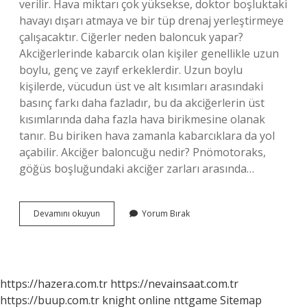
verilir. Hava miktarı çok yüksekse, doktor boşluktaki
havayı dışarı atmaya ve bir tüp drenaj yerleştirmeye
çalışacaktır. Ciğerler neden baloncuk yapar?
Akciğerlerinde kabarcık olan kişiler genellikle uzun
boylu, genç ve zayıf erkeklerdir. Uzun boylu
kişilerde, vücudun üst ve alt kısımları arasındaki
basınç farkı daha fazladır, bu da akciğerlerin üst
kısımlarında daha fazla hava birikmesine olanak
tanır. Bu biriken hava zamanla kabarcıklara da yol
açabilir. Akciğer baloncuğu nedir? Pnömotoraks,
göğüs boşluğundaki akciğer zarları arasında…
Akciğerde
Devamını okuyun
Yorum Bırak
Baloncuk
Nasıl
Geçer
https://hazera.com.tr
https://nevainsaat.com.tr
https://buup.com.tr
knight online
nttgame
Sitemap