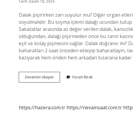
Tarih: Kasım 18, 2024
Dalak pişirirken zarı soyulur mu? Diğer organ etleri
soyulmalıdır. Bu soyma işlemi dalağı ucundan tutup
Sakatatlar arasında az değer verilen dalak, kansızlık
olduğundan, dalağı pişirmeden önce bu zarın kazınm
eşit ve kolay pişmesini sağlar. Dalak doğranır mı? Da
baharatları 2 saat önceden ekleyip baharatlayın, tava
kazıyarak hem önden hem arkadan kızarana kadar pi
Kuzu
Devamını okuyun
Yorum Bırak
Dalağın
Zarı
Soyulur
Mu
https://hazera.com.tr
https://nevainsaat.com.tr
http