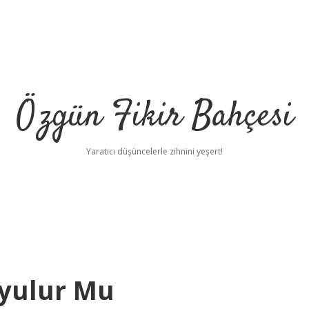
Özgün Fikir Bahçesi
Yaratıcı düşüncelerle zihnini yeşert!
oyulur Mu