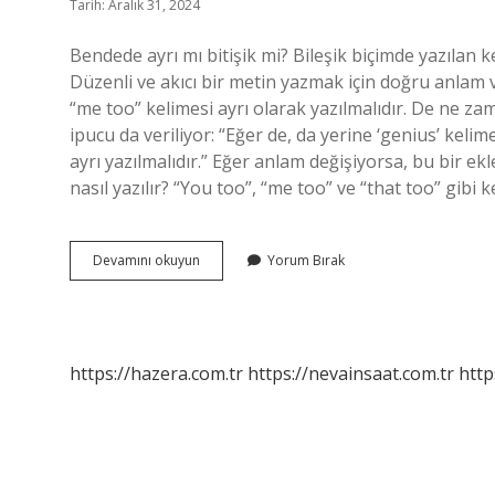
Tarih: Aralık 31, 2024
Bendede ayrı mı bitişik mi? Bileşik biçimde yazılan ke
Düzenli ve akıcı bir metin yazmak için doğru anlam
“me too” kelimesi ayrı olarak yazılmalıdır. De ne za
ipucu da veriliyor: “Eğer de, da yerine ‘genius’ kel
ayrı yazılmalıdır.” Eğer anlam değişiyorsa, bu bir e
nasıl yazılır? “You too”, “me too” ve “that too” gibi k
Bende
Devamını okuyun
Yorum Bırak
De
De
Ayri
Mi
https://hazera.com.tr
https://nevainsaat.com.tr
http