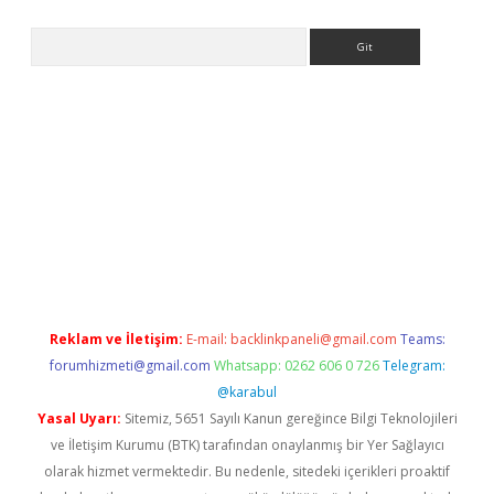
Arama
t
Reklam ve İletişim:
E-mail:
backlinkpaneli@gmail.com
Teams:
forumhizmeti@gmail.com
Whatsapp: 0262 606 0 726
Telegram:
@karabul
Yasal Uyarı:
Sitemiz, 5651 Sayılı Kanun gereğince Bilgi Teknolojileri
ve İletişim Kurumu (BTK) tarafından onaylanmış bir Yer Sağlayıcı
olarak hizmet vermektedir. Bu nedenle, sitedeki içerikleri proaktif