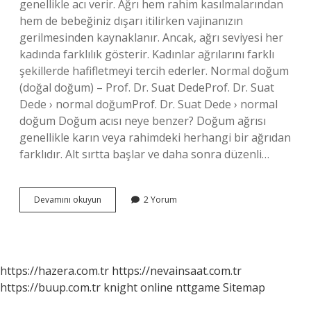
genellikle acı verir. Ağrı hem rahim kasılmalarından
hem de bebeğiniz dışarı itilirken vajinanızın
gerilmesinden kaynaklanır. Ancak, ağrı seviyesi her
kadında farklılık gösterir. Kadınlar ağrılarını farklı
şekillerde hafifletmeyi tercih ederler. Normal doğum
(doğal doğum) – Prof. Dr. Suat DedeProf. Dr. Suat
Dede › normal doğumProf. Dr. Suat Dede › normal
doğum Doğum acısı neye benzer? Doğum ağrısı
genellikle karın veya rahimdeki herhangi bir ağrıdan
farklıdır. Alt sırtta başlar ve daha sonra düzenli…
Doğum
Devamını okuyun
2 Yorum
Ne
Kadar
Acı
Verir
https://hazera.com.tr
https://nevainsaat.com.tr
https://buup.com.tr
knight online
nttgame
Sitemap