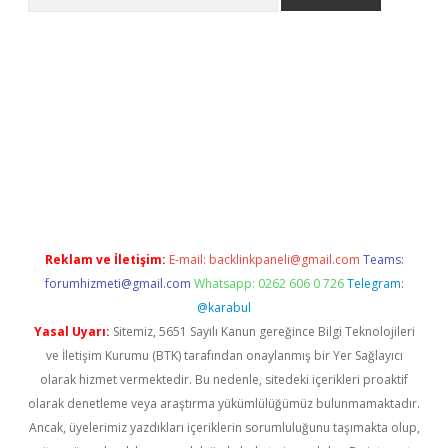
bet
Reklam ve İletişim:
E-mail:
backlinkpaneli@gmail.com
Teams:
forumhizmeti@gmail.com
Whatsapp: 0262 606 0 726
Telegram:
@karabul
Yasal Uyarı:
Sitemiz, 5651 Sayılı Kanun gereğince Bilgi Teknolojileri
ve İletişim Kurumu (BTK) tarafından onaylanmış bir Yer Sağlayıcı
olarak hizmet vermektedir. Bu nedenle, sitedeki içerikleri proaktif
olarak denetleme veya araştırma yükümlülüğümüz bulunmamaktadır.
Ancak, üyelerimiz yazdıkları içeriklerin sorumluluğunu taşımakta olup,