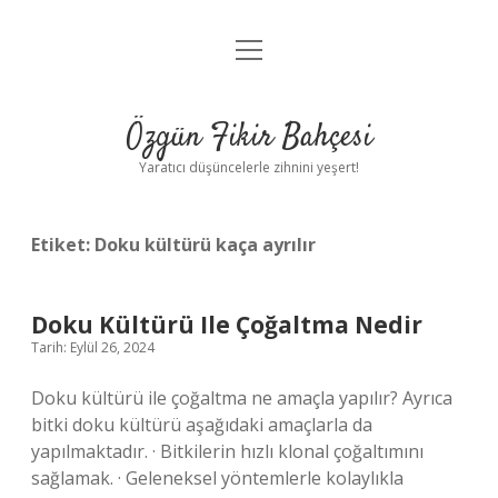
menüyü
Anasayfa
aç
Gizlilik Politikası
Özgün Fikir Bahçesi
Yasal Uyarı
Yaratıcı düşüncelerle zihnini yeşert!
Hakkımızda
Etiket:
Doku kültürü kaça ayrılır
Doku Kültürü Ile Çoğaltma Nedir
Tarih: Eylül 26, 2024
Doku kültürü ile çoğaltma ne amaçla yapılır? Ayrıca
bitki doku kültürü aşağıdaki amaçlarla da
yapılmaktadır. · Bitkilerin hızlı klonal çoğaltımını
sağlamak. · Geleneksel yöntemlerle kolaylıkla