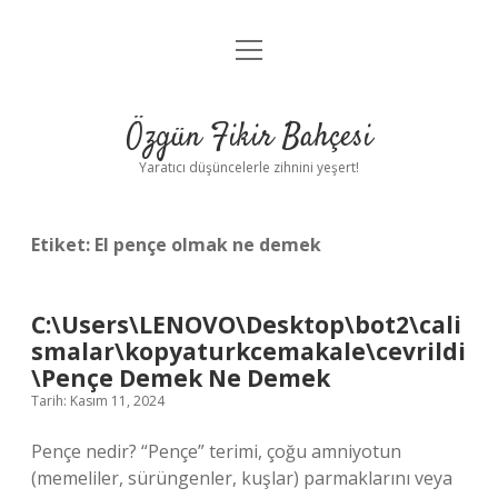
menüyü
Anasayfa
aç
Gizlilik Politikası
Özgün Fikir Bahçesi
Yasal Uyarı
Yaratıcı düşüncelerle zihnini yeşert!
Hakkımızda
Etiket:
El pençe olmak ne demek
C:\Users\LENOVO\Desktop\bot2\cali
smalar\kopyaturkcemakale\cevrildi
\Pençe Demek Ne Demek
Tarih: Kasım 11, 2024
Pençe nedir? “Pençe” terimi, çoğu amniyotun
(memeliler, sürüngenler, kuşlar) parmaklarını veya