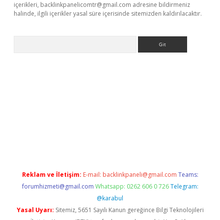
içerikleri,
backlinkpanelicomtr@gmail.com
adresine bildirmeniz
halinde, ilgili içerikler yasal süre içerisinde sitemizden kaldırılacaktır.
Arama
t
Reklam ve İletişim:
E-mail:
backlinkpaneli@gmail.com
Teams:
forumhizmeti@gmail.com
Whatsapp: 0262 606 0 726
Telegram:
@karabul
Yasal Uyarı:
Sitemiz, 5651 Sayılı Kanun gereğince Bilgi Teknolojileri