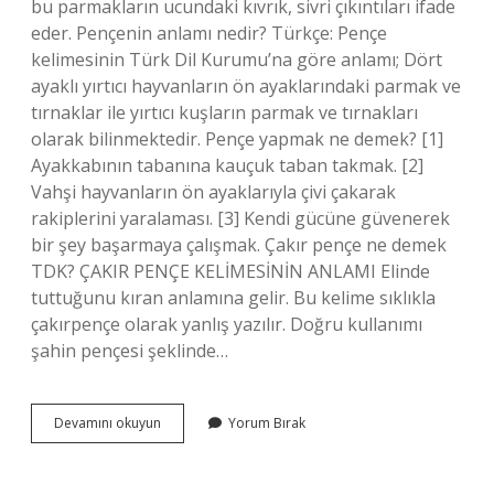
bu parmakların ucundaki kıvrık, sivri çıkıntıları ifade
eder. Pençenin anlamı nedir? Türkçe: Pençe
kelimesinin Türk Dil Kurumu’na göre anlamı; Dört
ayaklı yırtıcı hayvanların ön ayaklarındaki parmak ve
tırnaklar ile yırtıcı kuşların parmak ve tırnakları
olarak bilinmektedir. Pençe yapmak ne demek? [1]
Ayakkabının tabanına kauçuk taban takmak. [2]
Vahşi hayvanların ön ayaklarıyla çivi çakarak
rakiplerini yaralaması. [3] Kendi gücüne güvenerek
bir şey başarmaya çalışmak. Çakır pençe ne demek
TDK? ÇAKIR PENÇE KELİMESİNİN ANLAMI Elinde
tuttuğunu kıran anlamına gelir. Bu kelime sıklıkla
çakırpençe olarak yanlış yazılır. Doğru kullanımı
şahin pençesi şeklinde…
C:\Users\LENOVO\Desktop\bot2\calismalar\kopyaturk
Devamını okuyun
Yorum Bırak
Demek
Ne
Demek