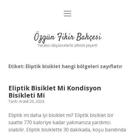
menüyü
Anasayfa
aç
Gizlilik Politikası
Özgün Fikir Bahçesi
Yasal Uyarı
Yaratıcı düşüncelerle zihnini yeşert!
Hakkımızda
Etiket:
Eliptik bisiklet hangi bölgeleri zayıflatır
Eliptik Bisiklet Mi Kondisyon
Bisikleti Mi
Tarih: Aralık 20, 2024
Eliptik mi daha iyi bisiklet mi? Eliptik bisiklet bir
saatte 770 kaloriye kadar yakmanıza yardımcı
olabilir. Eliptik bisiklette 30 dakikada, koşu bandında