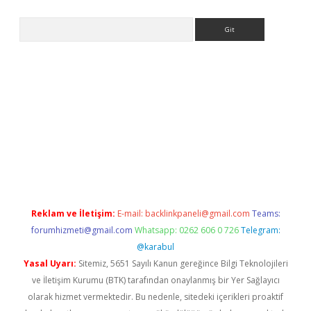
Arama
t
Reklam ve İletişim:
E-mail:
backlinkpaneli@gmail.com
Teams:
forumhizmeti@gmail.com
Whatsapp: 0262 606 0 726
Telegram:
@karabul
Yasal Uyarı:
Sitemiz, 5651 Sayılı Kanun gereğince Bilgi Teknolojileri
ve İletişim Kurumu (BTK) tarafından onaylanmış bir Yer Sağlayıcı
olarak hizmet vermektedir. Bu nedenle, sitedeki içerikleri proaktif