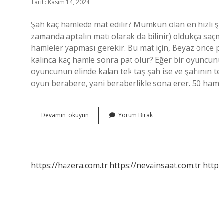
Tarih: Kasım 14, 2024
Şah kaç hamlede mat edilir? Mümkün olan en hızlı şa
zamanda aptalın matı olarak da bilinir) oldukça saçm
hamleler yapması gerekir. Bu mat için, Beyaz önce pi
kalınca kaç hamle sonra pat olur? Eğer bir oyuncunu
oyuncunun elinde kalan tek taş şah ise ve şahının 
oyun berabere, yani beraberlikle sona erer. 50 haml
Şah
Devamını okuyun
Yorum Bırak
Kaç
Hamlede
Mat
Olur
https://hazera.com.tr
https://nevainsaat.com.tr
http