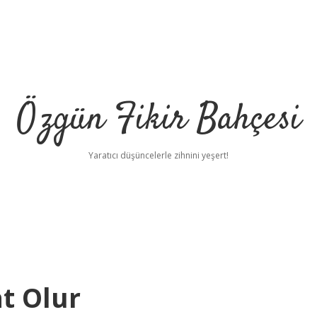
Özgün Fikir Bahçesi
Yaratıcı düşüncelerle zihnini yeşert!
t Olur