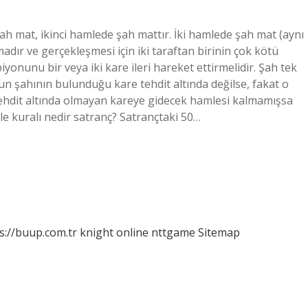
h mat, ikinci hamlede şah mattır. İki hamlede şah mat (aynı
adır ve gerçekleşmesi için iki taraftan birinin çok kötü
yonunu bir veya iki kare ileri hareket ettirmelidir. Şah tek
n şahının bulunduğu kare tehdit altında değilse, fakat o
tehdit altında olmayan kareye gidecek hamlesi kalmamışsa
e kuralı nedir satranç? Satrançtaki 50…
s://buup.com.tr
knight online
nttgame
Sitemap