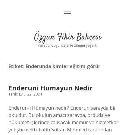
menüyü
Anasayfa
aç
Gizlilik Politikası
Özgün Fikir Bahçesi
Yasal Uyarı
Yaratıcı düşüncelerle zihnini yeşert!
Hakkımızda
Etiket:
Enderunda kimler eğitim görür
Enderuni Humayun Nedir
Tarih: Eylül 22, 2024
Enderun-ı Hümayun nedir? Enderun sarayda bir
okuldur. Bu okulun amacı sarayda, orduda ve
hükümet işlerinde çalışacak memur ve hizmetkar
yetiştirmekti. Fatih Sultan Mehmed tarafından