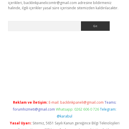
içerikleri,
backlinkpanelicomtr@gmail.com
adresine bildirmeniz
halinde, ilgili içerikler yasal süre içerisinde sitemizden kaldırılacaktır.
Arama
t
Reklam ve İletişim:
E-mail:
backlinkpaneli@gmail.com
Teams:
forumhizmeti@gmail.com
Whatsapp: 0262 606 0 726
Telegram:
@karabul
Yasal Uyarı:
Sitemiz, 5651 Sayılı Kanun gereğince Bilgi Teknolojileri