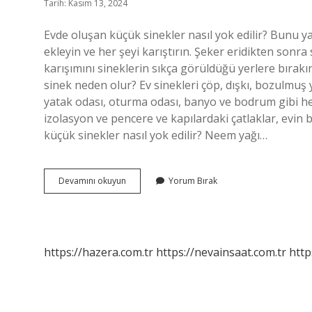
Tarih: Kasım 13, 2024
Evde oluşan küçük sinekler nasıl yok edilir? Bunu 
ekleyin ve her şeyi karıştırın. Şeker eridikten sonr
karışımını sineklerin sıkça görüldüğü yerlere bırakı
sinek neden olur? Ev sinekleri çöp, dışkı, bozulmuş y
yatak odası, oturma odası, banyo ve bodrum gibi her 
izolasyon ve pencere ve kapılardaki çatlaklar, evin bu
küçük sinekler nasıl yok edilir? Neem yağı…
Evdeki
Devamını okuyun
Yorum Bırak
Küçük
Sinekleri
Ne
Öldürür
https://hazera.com.tr
https://nevainsaat.com.tr
http