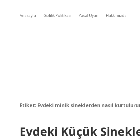
Anasayfa
Gizlilik Politikası
Yasal Uyarı
Hakkımızda
Etiket:
Evdeki minik sineklerden nasıl kurtulur
Evdeki Küçük Sinekl