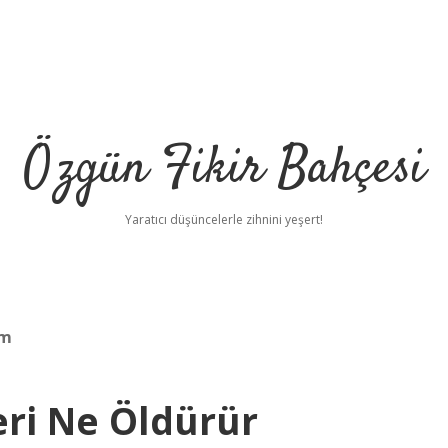
Özgün Fikir Bahçesi
Yaratıcı düşüncelerle zihnini yeşert!
um
eri Ne Öldürür