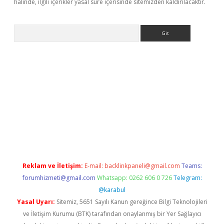
halinde, ilgili içerikler yasal süre içerisinde sitemizden kaldırılacaktır.
Arama
hiltonbet
Reklam ve İletişim:
E-mail:
backlinkpaneli@gmail.com
Teams:
forumhizmeti@gmail.com
Whatsapp: 0262 606 0 726
Telegram:
@karabul
Yasal Uyarı:
Sitemiz, 5651 Sayılı Kanun gereğince Bilgi Teknolojileri
ve İletişim Kurumu (BTK) tarafından onaylanmış bir Yer Sağlayıcı