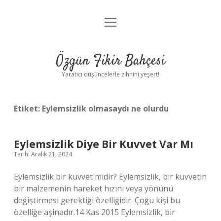
menüyü
Anasayfa
aç
Gizlilik Politikası
Özgün Fikir Bahçesi
Yasal Uyarı
Yaratıcı düşüncelerle zihnini yeşert!
Hakkımızda
Etiket:
Eylemsizlik olmasaydı ne olurdu
Eylemsizlik Diye Bir Kuvvet Var Mı
Tarih: Aralık 21, 2024
Eylemsizlik bir kuvvet midir? Eylemsizlik, bir kuvvetin
bir malzemenin hareket hızını veya yönünü
değiştirmesi gerektiği özelliğidir. Çoğu kişi bu
özelliğe aşinadır.14 Kas 2015 Eylemsizlik, bir