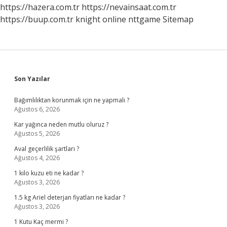
https://hazera.com.tr
https://nevainsaat.com.tr
https://buup.com.tr
knight online
nttgame
Sitemap
Sidebar
Son Yazılar
Bağımlılıktan korunmak için ne yapmalı ?
Ağustos 6, 2026
Kar yağınca neden mutlu oluruz ?
Ağustos 5, 2026
Aval geçerlilik şartları ?
Ağustos 4, 2026
1 kilo kuzu eti ne kadar ?
Ağustos 3, 2026
1.5 kg Ariel deterjan fiyatları ne kadar ?
Ağustos 3, 2026
1 Kutu Kaç mermi ?