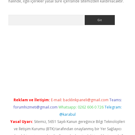
halinde, ilgili içerikler yasal süre içerisinde sitemizden kaldırılacaktır.
Arama
hiltonbet
Reklam ve İletişim:
E-mail:
backlinkpaneli@gmail.com
Teams:
forumhizmeti@gmail.com
Whatsapp: 0262 606 0 726
Telegram:
@karabul
Yasal Uyarı:
Sitemiz, 5651 Sayılı Kanun gereğince Bilgi Teknolojileri
ve İletişim Kurumu (BTK) tarafından onaylanmış bir Yer Sağlayıcı