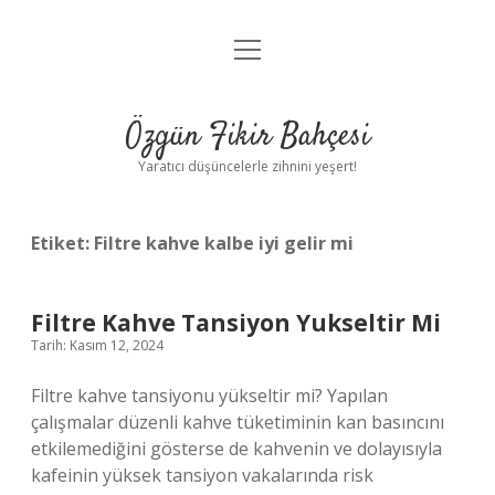
menüyü
Anasayfa
aç
Gizlilik Politikası
Özgün Fikir Bahçesi
Yasal Uyarı
Yaratıcı düşüncelerle zihnini yeşert!
Hakkımızda
Etiket:
Filtre kahve kalbe iyi gelir mi
Filtre Kahve Tansiyon Yukseltir Mi
Tarih: Kasım 12, 2024
Filtre kahve tansiyonu yükseltir mi? Yapılan
çalışmalar düzenli kahve tüketiminin kan basıncını
etkilemediğini gösterse de kahvenin ve dolayısıyla
kafeinin yüksek tansiyon vakalarında risk