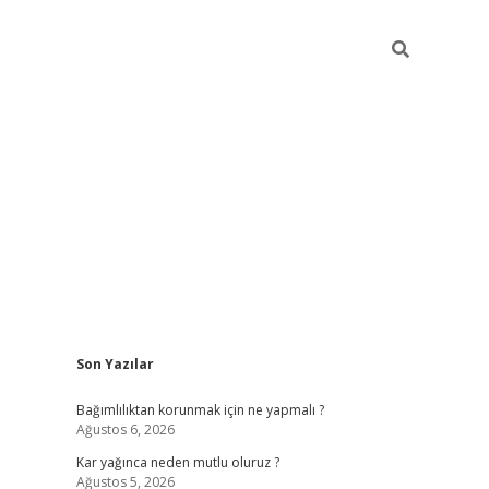
Sidebar
Son Yazılar
hiltonbe
Bağımlılıktan korunmak için ne yapmalı ?
Ağustos 6, 2026
Kar yağınca neden mutlu oluruz ?
Ağustos 5, 2026