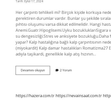
Tarih: Eylül 17, 2024
Her çarpıntı tehlikeli mi? Birçok kişide korkuya neden
gerektiren durumlar vardır. Bunlar şu şekilde sıralan
pıhtısı oluşumu varsa dikkat edilmelidir. Hangi hasta
Anemi.Guatr.Hipoglisemi.Uyku bozukluklarıSigara ve
su dengesizliği.Stres ve anksiyete bozukluğu.Daha f
yapar? Kalp hastalığına bağlı kalp çarpıntısının nede
(miyokardit) Kalp damar hastalıkları Romatizma27 E
adıyla taşikardi, genellikle kalp atış hızının…
Çarpıntı
Devamını okuyun
2 Yorum
Hangi
Hastalığın
Belirtisi
https://hazera.com.tr
https://nevainsaat.com.tr
http