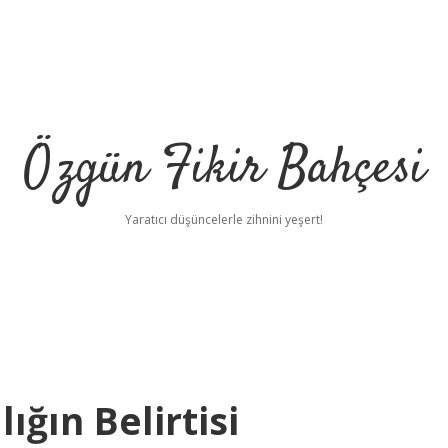
Özgün Fikir Bahçesi
Yaratıcı düşüncelerle zihnini yeşert!
ığın Belirtisi