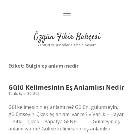
menüyü
Anasayfa
aç
Gizlilik Politikası
Özgün Fikir Bahçesi
Yasal Uyarı
Yaratıcı düşüncelerle zihnini yeşert!
Hakkımızda
Etiket:
Gülçin eş anlamı nedir
Gülü Kelimesinin Eş Anlamlısı Nedir
Tarih: Eylül 30, 2024
Gül kelimesinin eş anlamı ne? Gülün, gülümseyin,
gülümseyin. Çiçek eş anlamı var mı? » Varlık – Hayat
– Bitki – Çiçek – Papatya GENEL . . . . . . Gülmeyin eş
anlamı var mı? Gülme kelimesinin eş anlamlısı