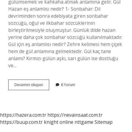
gülümsemek ve kahkaha atmak anlamına gelir. Gül
Hazan eş anlamlısı nedir? 1- Sonbahar: Dil
devriminden sonra edebiyata giren sonbahar
sözcüğü, oğul ve ilkbahar sözcüklerinin
birleştirilmesiyle oluşmuştur. Günlük dilde hazan
yerine daha çok sonbahar sözcüğü kullanılmaktadır.
Gül için eş anlamlısı nedir? Zehre kelimesi hem çiçek
hem de gül anlamına gelmektedir. Gül kaç tane
anlamı? Kırmızı gülün aşkı, sarı gülün ise dostluğu
ve…
Gülü
Devamını okuyun
8 Yorum
Kelimesinin
Eş
Anlamlısı
Nedir
https://hazera.com.tr
https://nevainsaat.com.tr
https://buup.com.tr
knight online
nttgame
Sitemap