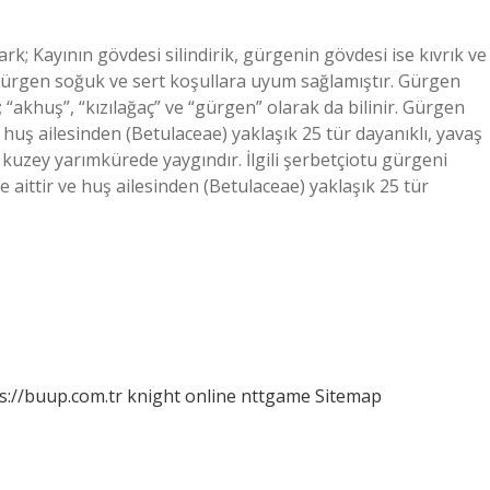
k; Kayının gövdesi silindirik, gürgenin gövdesi ise kıvrık ve
n gürgen soğuk ve sert koşullara uyum sağlamıştır. Gürgen
n; “akhuş”, “kızılağaç” ve “gürgen” olarak da bilinir. Gürgen
 huş ailesinden (Betulaceae) yaklaşık 25 tür dayanıklı, yavaş
 kuzey yarımkürede yaygındır. İlgili şerbetçiotu gürgeni
ne aittir ve huş ailesinden (Betulaceae) yaklaşık 25 tür
s://buup.com.tr
knight online
nttgame
Sitemap