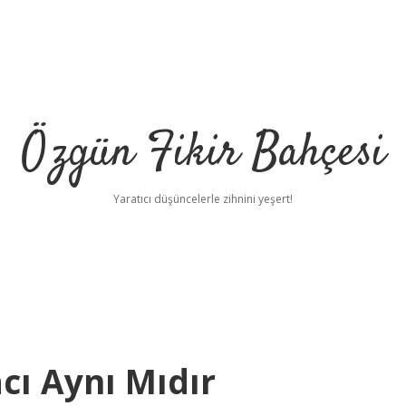
Özgün Fikir Bahçesi
Yaratıcı düşüncelerle zihnini yeşert!
cı Aynı Mıdır