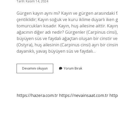
Tarih: Kasım 14, 2024
Gürgen kayın aynı mı? Kayın ve gürgen arasındaki far
çentiklidir; Kayın soğuk ve kuru iklime duyarlı ike
tomurcukları kısadır. Kayın, huş ailesine aittir. Kayı
ağacının diğer adı nedir? Gürgenler (Carpinus cinsi),
büyüyen süs ve faydalı ağaçtan oluşan bir cinstir ve
(Ostyra), huş ailesinin (Carpinus cinsi) ayrı bir cinsi
dayanıklı, yavaş büyüyen süs ve faydalı…
Kayın
Devamını okuyun
Yorum Bırak
Ve
Gürgen
Ağacı
Aynı
Mıdır
https://hazera.com.tr
https://nevainsaat.com.tr
http