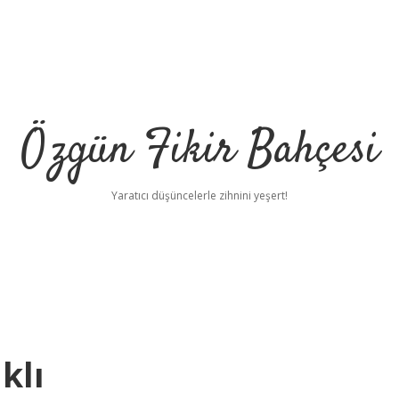
Özgün Fikir Bahçesi
Yaratıcı düşüncelerle zihnini yeşert!
klı