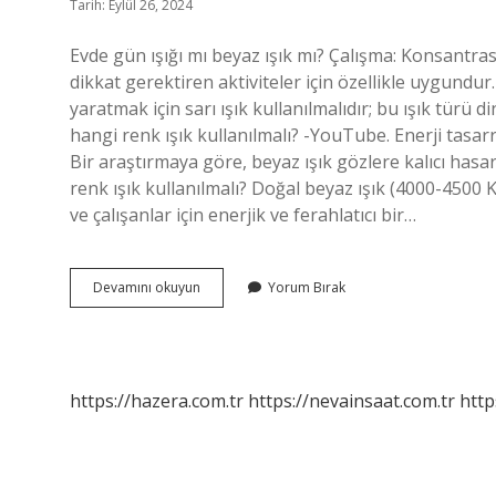
Tarih: Eylül 26, 2024
Evde gün ışığı mı beyaz ışık mı? Çalışma: Konsantra
dikkat gerektiren aktiviteler için özellikle uygundur
yaratmak için sarı ışık kullanılmalıdır; bu ışık türü 
hangi renk ışık kullanılmalı? -YouTube. Enerji tasarr
Bir araştırmaya göre, beyaz ışık gözlere kalıcı hasa
renk ışık kullanılmalı? Doğal beyaz ışık (4000-4500 Ke
ve çalışanlar için enerjik ve ferahlatıcı bir…
Hangi
Devamını okuyun
Yorum Bırak
Işık
Daha
Sağlıklı
https://hazera.com.tr
https://nevainsaat.com.tr
http