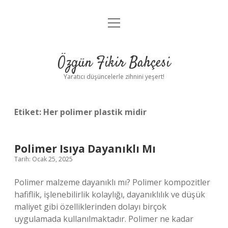
menüyü
Anasayfa
aç
Gizlilik Politikası
Özgün Fikir Bahçesi
Yasal Uyarı
Yaratıcı düşüncelerle zihnini yeşert!
Hakkımızda
Etiket:
Her polimer plastik midir
Polimer Isıya Dayanıklı Mı
Tarih: Ocak 25, 2025
Polimer malzeme dayanıklı mı? Polimer kompozitler
hafiflik, işlenebilirlik kolaylığı, dayanıklılık ve düşük
maliyet gibi özelliklerinden dolayı birçok
uygulamada kullanılmaktadır. Polimer ne kadar