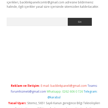
içerikleri,
backlinkpanelicomtr@gmail.com
adresine bildirmeniz
halinde, ilgili içerikler yasal süre içerisinde sitemizden kaldırılacaktır.
Arama
t
Reklam ve İletişim:
E-mail:
backlinkpaneli@gmail.com
Teams:
forumhizmeti@gmail.com
Whatsapp: 0262 606 0 726
Telegram:
@karabul
Yasal Uyarı:
Sitemiz, 5651 Sayılı Kanun gereğince Bilgi Teknolojileri