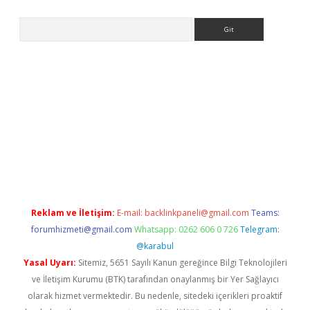
Arama
t
Reklam ve İletişim:
E-mail:
backlinkpaneli@gmail.com
Teams:
forumhizmeti@gmail.com
Whatsapp: 0262 606 0 726
Telegram:
@karabul
Yasal Uyarı:
Sitemiz, 5651 Sayılı Kanun gereğince Bilgi Teknolojileri
ve İletişim Kurumu (BTK) tarafından onaylanmış bir Yer Sağlayıcı
olarak hizmet vermektedir. Bu nedenle, sitedeki içerikleri proaktif