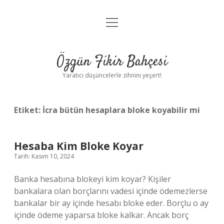
menüyü
Anasayfa
aç
Gizlilik Politikası
Özgün Fikir Bahçesi
Yasal Uyarı
Yaratıcı düşüncelerle zihnini yeşert!
Hakkımızda
Etiket:
İcra bütün hesaplara bloke koyabilir mi
Hesaba Kim Bloke Koyar
Tarih: Kasım 10, 2024
Banka hesabına blokeyi kim koyar? Kişiler
bankalara olan borçlarını vadesi içinde ödemezlerse
bankalar bir ay içinde hesabı bloke eder. Borçlu o ay
içinde ödeme yaparsa bloke kalkar. Ancak borç