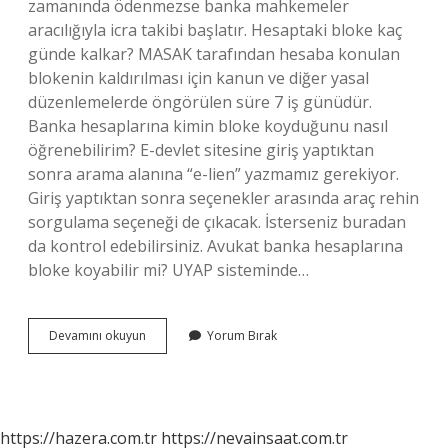
zamanında ödenmezse banka mahkemeler
aracılığıyla icra takibi başlatır. Hesaptaki bloke kaç
günde kalkar? MASAK tarafından hesaba konulan
blokenin kaldırılması için kanun ve diğer yasal
düzenlemelerde öngörülen süre 7 iş günüdür.
Banka hesaplarına kimin bloke koyduğunu nasıl
öğrenebilirim? E-devlet sitesine giriş yaptıktan
sonra arama alanına “e-lien” yazmamız gerekiyor.
Giriş yaptıktan sonra seçenekler arasında araç rehin
sorgulama seçeneği de çıkacak. İsterseniz buradan
da kontrol edebilirsiniz. Avukat banka hesaplarına
bloke koyabilir mi? UYAP sisteminde…
Hesaba
Devamını okuyun
Yorum Bırak
Kim
Bloke
Koyar
https://hazera.com.tr
https://nevainsaat.com.tr