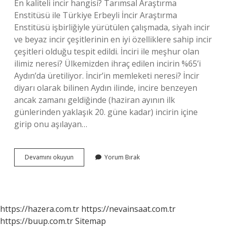
En kaliteli incir hangisi? Tarımsal Araştırma
Enstitüsü ile Türkiye Erbeyli İncir Araştırma
Enstitüsü işbirliğiyle yürütülen çalışmada, siyah incir
ve beyaz incir çeşitlerinin en iyi özelliklere sahip incir
çeşitleri olduğu tespit edildi. İnciri ile meşhur olan
ilimiz neresi? Ülkemizden ihraç edilen incirin %65’i
Aydın’da üretiliyor. İncir’in memleketi neresi? İncir
diyarı olarak bilinen Aydın ilinde, incire benzeyen
ancak zamanı geldiğinde (haziran ayının ilk
günlerinden yaklaşık 20. güne kadar) incirin içine
girip onu aşılayan…
En
Devamını okuyun
Yorum Bırak
Güzel
Incir
Nerede
Yetişir
https://hazera.com.tr
https://nevainsaat.com.tr
https://buup.com.tr
Sitemap