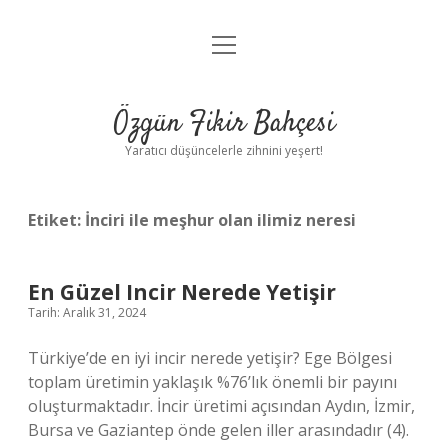
menüyü
Anasayfa
aç
Gizlilik Politikası
Özgün Fikir Bahçesi
Yasal Uyarı
Yaratıcı düşüncelerle zihnini yeşert!
Hakkımızda
Etiket:
İnciri ile meşhur olan ilimiz neresi
En Güzel Incir Nerede Yetişir
Tarih: Aralık 31, 2024
Türkiye’de en iyi incir nerede yetişir? Ege Bölgesi
toplam üretimin yaklaşık %76’lık önemli bir payını
oluşturmaktadır. İncir üretimi açısından Aydın, İzmir,
Bursa ve Gaziantep önde gelen iller arasındadır (4).