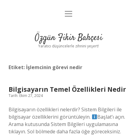
menüyü
Anasayfa
aç
Gizlilik Politikası
Özgün Fikir Bahçesi
Yasal Uyarı
Yaratıcı düşüncelerle zihnini yeşert!
Hakkımızda
Etiket:
İşlemcinin görevi nedir
Bilgisayarın Temel Özellikleri Nedir
Tarih: Ekim 27, 2024
Bilgisayarın özellikleri nelerdir? Sistem Bilgileri ile
bilgisayar özelliklerini görüntüleyin.
Başlat’ı açın.
Arama kutusunda Sistem Bilgileri uygulamasına
tıklayın. Sol bölmede daha fazla öğe göreceksiniz.