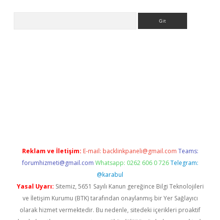
Arama
et
Reklam ve İletişim:
E-mail:
backlinkpaneli@gmail.com
Teams:
forumhizmeti@gmail.com
Whatsapp: 0262 606 0 726
Telegram:
@karabul
Yasal Uyarı:
Sitemiz, 5651 Sayılı Kanun gereğince Bilgi Teknolojileri
ve İletişim Kurumu (BTK) tarafından onaylanmış bir Yer Sağlayıcı
olarak hizmet vermektedir. Bu nedenle, sitedeki içerikleri proaktif