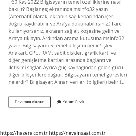
..•30 Kas 2022 Bilgisayarın temel özelliklerine nasıl
bakılır? Başlangıç ​​ekranında msinfo32 yazın.
(Alternatif olarak, ekranın sağ kenarından içeri
doğru kaydırabilir ve Ara’ya dokunabilirsiniz.) Fare
kullanıyorsanız, ekranın sağ alt köşesine gelin ve
Ara’ya tıklayın. Ardından arama kutusuna msinfo32
yazın. Bilgisayarın 5 temel bileşeni nedir? İşlev:
Anakart, CPU, RAM, sabit diskler, grafik kartı ve
diğer genişletme kartları arasında bağlantı ve
iletişimi sağlar. Ayrıca güç kaynağından gelen gücü
diğer bileşenlere dağıtır. Bilgisayarın temel görevleri
nelerdir? Bilgisayar; Alınan verileri (bilgileri) belirli…
Bilgisayarın
Devamını okuyun
Yorum Bırak
Temel
Özellikleri
Nedir
https://hazera.com.tr
https://nevainsaat.com.tr