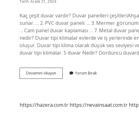
Tarih: Aralık 31, 2024
Kaç çeşit duvar vardır? Duvar panelleri çeşitleriAh
sunar. … 2. PVC duvar paneli. … 3. Mermer görünüml
… Cam panel duvar kaplaması … 7. Metal duvar panell
nedir? Duvar tipi klimalar evlerde ve iş yerlerinde en
oluşur. Duvar tipi klima olarak düşük ses seviyesi ve 
duvar tipi klimalar. 5 duvar Nedir? Dördüncü duva
Duvar
Devamını okuyun
Yorum Bırak
Kaça
Ayrılır
https://hazera.com.tr
https://nevainsaat.com.tr
http