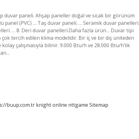
şap duvar paneli. Ahşap paneller doğal ve sıcak bir görünüm
ü panel (PVC) … Taş duvar paneli. … Seramik duvar panelleri
eri. … 8. Deri duvar panelleri.Daha fazla ürün… Duvar tipi
 çok tercih edilen klima modelidir. Bir iç ve bir dış üniteden
kolay çalışmasıyla bilinir. 9.000 Btu/h ve 28.000 Btu/h’lik
rdan…
s://buup.com.tr
knight online
nttgame
Sitemap