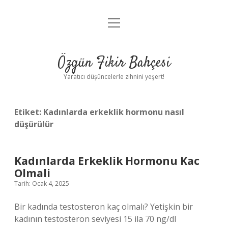
menüyü
Anasayfa
aç
Gizlilik Politikası
Özgün Fikir Bahçesi
Yasal Uyarı
Yaratıcı düşüncelerle zihnini yeşert!
Hakkımızda
Etiket:
Kadınlarda erkeklik hormonu nasıl
düşürülür
Kadınlarda Erkeklik Hormonu Kac
Olmali
Tarih: Ocak 4, 2025
Bir kadında testosteron kaç olmalı? Yetişkin bir
kadının testosteron seviyesi 15 ila 70 ng/dl