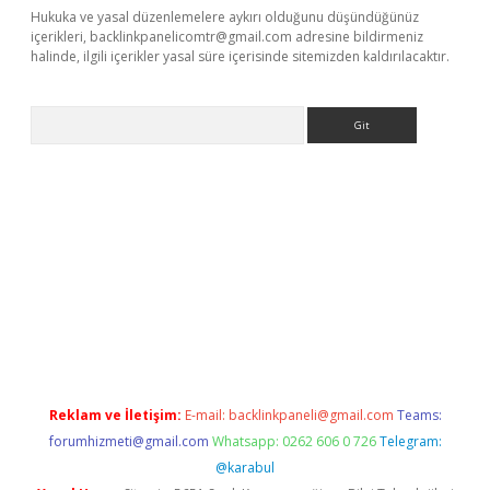
Hukuka ve yasal düzenlemelere aykırı olduğunu düşündüğünüz
içerikleri,
backlinkpanelicomtr@gmail.com
adresine bildirmeniz
halinde, ilgili içerikler yasal süre içerisinde sitemizden kaldırılacaktır.
Arama
t
Reklam ve İletişim:
E-mail:
backlinkpaneli@gmail.com
Teams:
forumhizmeti@gmail.com
Whatsapp: 0262 606 0 726
Telegram:
@karabul