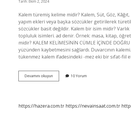
Tarih: Ekim 2, 2024
Kalem türemiş kelime midir? Kalem, Süt, Göz, Kâğıt, 
yapım ekleri veya başka sözcükler getirilerek türetile
sözcükler basit değildir. Kalem bir isim midir? Varlık s
topluluk isimleri. ad denir. Örnek: masa, kitap, öğre
midir? KALEM KELİMESİNİN CÜMLE İÇİNDE DOĞRU 
yüzünden kaybetmesini sağlardı. Duvarcının kalemi.
tükenmez kalem ifadesindeki -mez eki bir sıfat-fiil e
Kalem
Devamını okuyun
10 Yorum
Nasıl
Bir
Kelime
https://hazera.com.tr
https://nevainsaat.com.tr
http