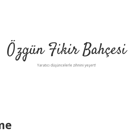
Özgün Fikir Bahçesi
Yaratıcı düşüncelerle zihnini yeşert!
ime