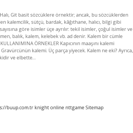
Halı, Git basit sözcüklere örnektir; ancak, bu sözcüklerden
n kalemcilik, sütçü, bardak, kâğıthane, halıcı, bilgi gibi
ayısına göre isimler üçe ayrılır: tekil isimler, çoğul isimler ve
tmen, balık, kalem, kelebek vb. ad denir. Kalem bir cümle
KULLANIMINA ÖRNEKLER Kapıcının maaşını kalemi
 Gravürcünün kalemi. Üç parça yiyecek. Kalem ne eki? Ayrıca,
kidir ve elbette…
s://buup.com.tr
knight online
nttgame
Sitemap