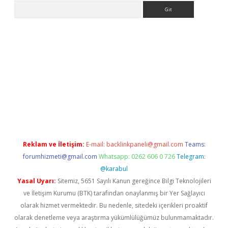
Arama
t
Reklam ve İletişim:
E-mail:
backlinkpaneli@gmail.com
Teams:
forumhizmeti@gmail.com
Whatsapp: 0262 606 0 726
Telegram:
@karabul
Yasal Uyarı:
Sitemiz, 5651 Sayılı Kanun gereğince Bilgi Teknolojileri
ve İletişim Kurumu (BTK) tarafından onaylanmış bir Yer Sağlayıcı
olarak hizmet vermektedir. Bu nedenle, sitedeki içerikleri proaktif
olarak denetleme veya araştırma yükümlülüğümüz bulunmamaktadır.