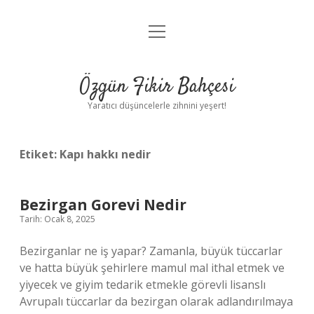
menüyü
Anasayfa
aç
Gizlilik Politikası
Özgün Fikir Bahçesi
Yasal Uyarı
Yaratıcı düşüncelerle zihnini yeşert!
Hakkımızda
Etiket:
Kapı hakkı nedir
Bezirgan Gorevi Nedir
Tarih: Ocak 8, 2025
Bezirganlar ne iş yapar? Zamanla, büyük tüccarlar
ve hatta büyük şehirlere mamul mal ithal etmek ve
yiyecek ve giyim tedarik etmekle görevli lisanslı
Avrupalı ​​tüccarlar da bezirgan olarak adlandırılmaya