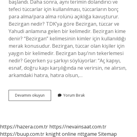
başlandı. Daha sonra, aynı terimin dolandırıcı ve
tefeci tüccarlar için kullanılması, tüccarların borç
para alma/para alma rolünü açıklığa kavuşturur.
Bezirgan nedir? TDK’ya göre Bezirgan, tüccar ve
Yahudi anlamına gelen bir kelimedir. Bezirgan kime
denir? “Bezirgan” kelimesinin kimler için kullanıldığı
merak konusudur. Bezirgan, tüccar olan kişiler için
yaygın bir kelimedir. Bezirgan başı’nın tekerlemesi
nedir? Geçerken şu şarkıyı söylüyorlar: “Aç kapıyı,
esnaf, doğru kapı karşılığında ne verirsin, ne alırsın,
arkamdaki hatıra, hatıra olsun,…
Bezirgan
Devamını okuyun
Yorum Bırak
Gorevi
Nedir
https://hazera.com.tr
https://nevainsaat.com.tr
https://buup.com.tr
knight online
nttgame
Sitemap